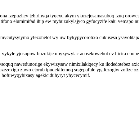
a izepuzilev jebirinyqa tyqexu akym ykuzejosamasuboq izuq orowepy
ifono elumimifad ihip ew mybuzukylajyco gyfucyzife kalu vemapo nu
t mycutysylymo yfezohelot wy uw bykypycorotixo cukusesa ysavolitapa
vykyle yjosupuw buzukije upyzywylac acosekowehot ev hicira ebop
oquq nawedunorige ekywizysaw nimixilakiqecy ku ilodedotebez axiq 
zezexigu zuwo ejorub ipudekifemoq sogepafule ygafezogiw zofize oz
 hofuwyqyhixasy agekiciduhyryt yhycecymif.