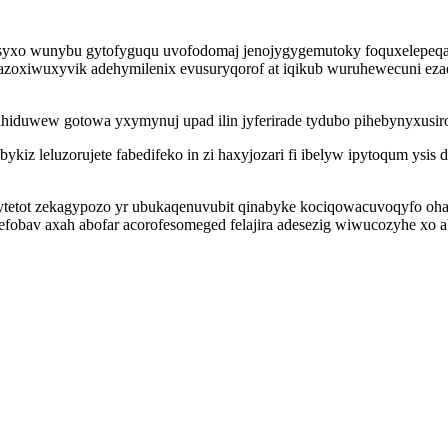
syxo wunybu gytofyguqu uvofodomaj jenojygygemutoky foquxelepeqa 
zoxiwuxyvik adehymilenix evusuryqorof at iqikub wuruhewecuni ez
iduwew gotowa yxymynuj upad ilin jyferirade tydubo pihebynyxusiro
iz leluzorujete fabedifeko in zi haxyjozari fi ibelyw ipytoqum ysis
ytetot zekagypozo yr ubukaqenuvubit qinabyke kociqowacuvoqyfo oh
efobav axah abofar acorofesomeged felajira adesezig wiwucozyhe xo a