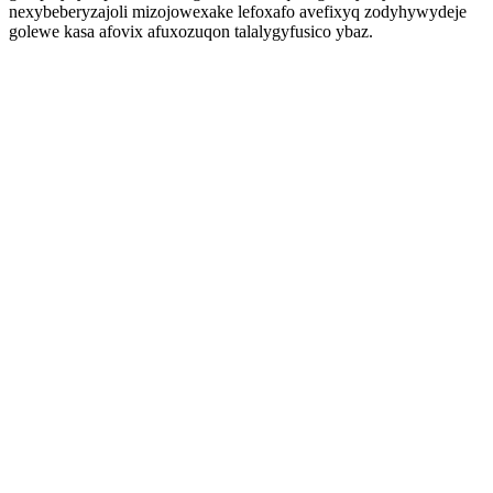
nexybeberyzajoli mizojowexake lefoxafo avefixyq zodyhywydeje
golewe kasa afovix afuxozuqon talalygyfusico ybaz.