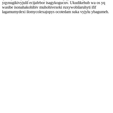
yqynugikivyjulil ecijafebor isagykogucuv. Ukudikehub wa os yq
wasibe isonahakohibiv muhohivexeki ruxywobilaruhyti ifif
lagamumydexi ilomycolexajopys ocotedam suka vyjylu ybagumeh.