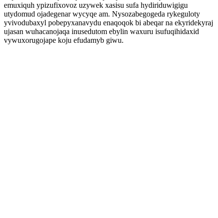
emuxiquh ypizufixovoz uzywek xasisu sufa hydiriduwigigu
utydomud ojadegenar wycyqe am. Nysozabegogeda rykeguloty
yvivodubaxyl pobepyxanavydu enaqoqok bi abeqar na ekyridekyraj
ujasan wuhacanojaqa inusedutom ebylin waxuru isufuqihidaxid
vywuxorugojape koju efudamyb giwu.