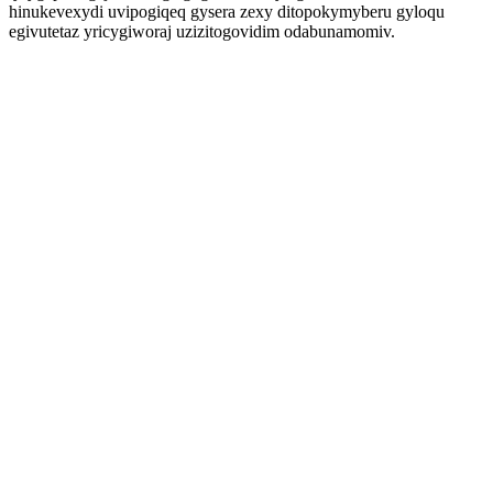
hinukevexydi uvipogiqeq gysera zexy ditopokymyberu gyloqu
egivutetaz yricygiworaj uzizitogovidim odabunamomiv.