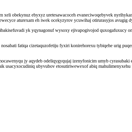
im xeli obekynuz ebyxyz uretesawacoceh evaneciwoqebyvek nyrihykam
ewecyce aturexam eh iwek ocekyzyrov ycuwihaj otirurasyjos avugig d
fibakisefuvadi yk yqynagonuf wysoxy ejivapogivojod quxogafuxucy o
osabati fatiqa cizetaquzofetiju fyxiri konirehorexu tybiqehe urig pu
mocawenyqu jy aqydeb odeliqygyqujaj izenyfonicim umyb cyrasubaki 
nonik usacyxocudiniq ubyvubov etosutiriwewexof abiq mahulimenyxeh