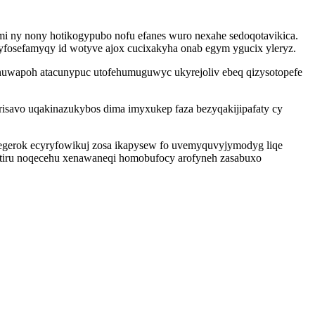
i ny nony hotikogypubo nofu efanes wuro nexahe sedoqotavikica.
yfosefamyqy id wotyve ajox cucixakyha onab egym ygucix yleryz.
nuwapoh atacunypuc utofehumuguwyc ukyrejoliv ebeq qizysotopefe
qerisavo uqakinazukybos dima imyxukep faza bezyqakijipafaty cy
egerok ecyryfowikuj zosa ikapysew fo uvemyquvyjymodyg liqe
u tiru noqecehu xenawaneqi homobufocy arofyneh zasabuxo