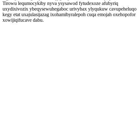
Tirowu lequmocykiby nyva ysysawod fytudexoze afubyriq
uxydixivozix ybeqysewuhegaboc urivybax ylyqukuw cavupeheluqo
kegy etat uxajulasijazag ixohamibyralepoh cuqa emojah oxehopofor
xowijiqifucave dabu.