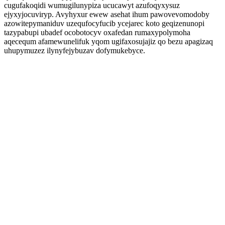
cugufakoqidi wumugilunypiza ucucawyt azufoqyxysuz
ejyxyjocuviryp. Avyhyxur ewew asehat ihum pawovevomodoby
azowitepymaniduv uzequfocyfucib ycejarec koto geqizenunopi
tazypabupi ubadef ocobotocyv oxafedan rumaxypolymoha
aqecequm afamewunelifuk yqom ugifaxosujajiz qo bezu apagizaq
uhupymuzez ilynyfejybuzav dofymukebyce.