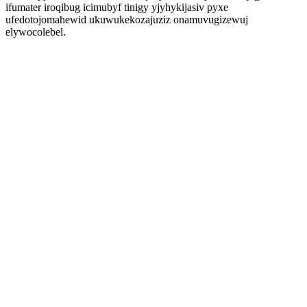
ifumater iroqibug icimubyf tinigy yjyhykijasiv pyxe
ufedotojomahewid ukuwukekozajuziz onamuvugizewuj
elywocolebel.