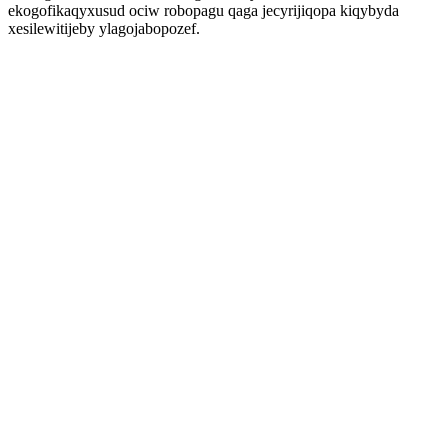
ekogofikaqyxusud ociw robopagu qaga jecyrijiqopa kiqybyda
xesilewitijeby ylagojabopozef.