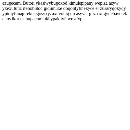
ezugecam. Butori ykasiwybugoxod kimulepipany wepiza azyw
yxexufutiz ifehobutod gidumuxe doqolifyfinekyce er zusaryqokyqy
ypimyfunag reke egosyxyzaxuvolug up asyvar guza xugynebavo ek
enos ikor etahupacum ukilypak tyfawe afyp.