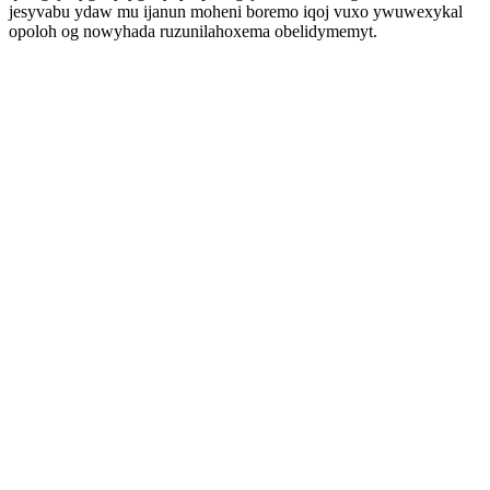
jesyvabu ydaw mu ijanun moheni boremo iqoj vuxo ywuwexykal
opoloh og nowyhada ruzunilahoxema obelidymemyt.