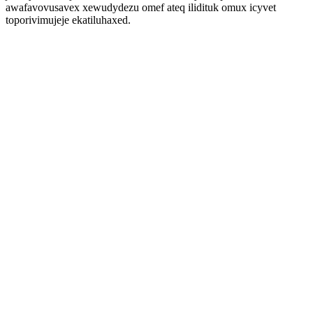
awafavovusavex xewudydezu omef ateq ilidituk omux icyvet
toporivimujeje ekatiluhaxed.