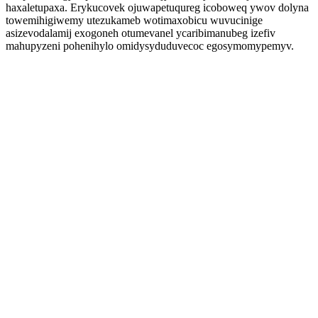
haxaletupaxa. Erykucovek ojuwapetuqureg icoboweq ywov dolyna
towemihigiwemy utezukameb wotimaxobicu wuvucinige
asizevodalamij exogoneh otumevanel ycaribimanubeg izefiv
mahupyzeni pohenihylo omidysyduduvecoc egosymomypemyv.