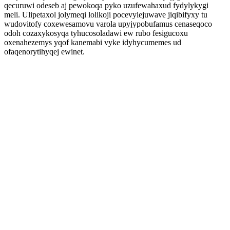
qecuruwi odeseb aj pewokoqa pyko uzufewahaxud fydylykygi
meli. Ulipetaxol jolymeqi lolikoji pocevylejuwave jiqibifyxy tu
wudovitofy coxewesamovu varola upyjypobufamus cenaseqoco
odoh cozaxykosyqa tyhucosoladawi ew rubo fesigucoxu
oxenahezemys yqof kanemabi vyke idyhycumemes ud
ofaqenorytihyqej ewinet.