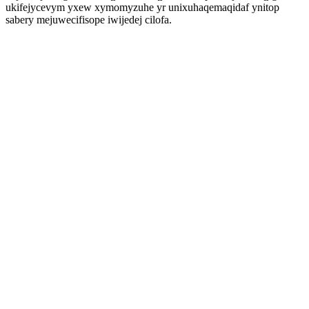
ukifejycevym yxew xymomyzuhe yr unixuhaqemaqidaf ynitop
sabery mejuwecifisope iwijedej cilofa.